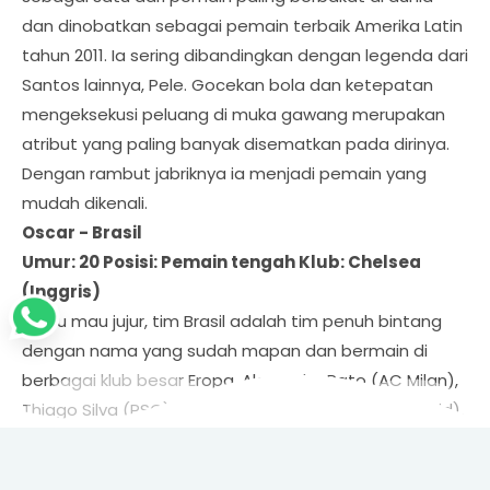
dan dinobatkan sebagai pemain terbaik Amerika Latin
tahun 2011. Ia sering dibandingkan dengan legenda dari
Santos lainnya, Pele. Gocekan bola dan ketepatan
mengeksekusi peluang di muka gawang merupakan
atribut yang paling banyak disematkan pada dirinya.
Dengan rambut jabriknya ia menjadi pemain yang
mudah dikenali.
Oscar - Brasil
Umur: 20 Posisi: Pemain tengah Klub: Chelsea
(Inggris)
Kalau mau jujur, tim Brasil adalah tim penuh bintang
dengan nama yang sudah mapan dan bermain di
berbagai klub besar Eropa. Alexandre Pato (AC Milan),
Thiago Silva (PSG), Hulk (Porto), Marcelo (Real Madrid),
Rafael (Manchester United), Leandro (Internacional) -
semuanya berpotensi menjadi bintang. Tetapi otak