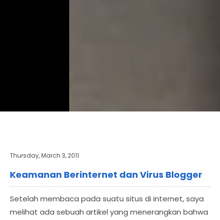
Thursday, March 3, 2011
Keamanan Berinternet dan Virus Blogger
Setelah membaca pada suatu situs di internet, saya
melihat ada sebuah artikel yang menerangkan bahwa