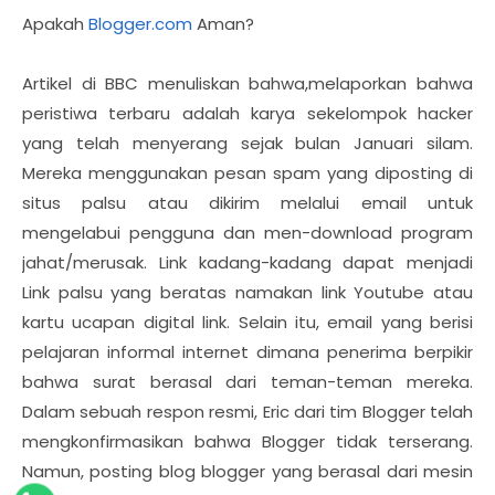
Apakah
Blogger.com
Aman?
Artikel di BBC menuliskan bahwa,melaporkan bahwa
peristiwa terbaru adalah karya sekelompok hacker
yang telah menyerang sejak bulan Januari silam.
Mereka menggunakan pesan spam yang diposting di
situs palsu atau dikirim melalui email untuk
mengelabui pengguna dan men-download program
jahat/merusak. Link kadang-kadang dapat menjadi
Link palsu yang beratas namakan link Youtube atau
kartu ucapan digital link. Selain itu, email yang berisi
pelajaran informal internet dimana penerima berpikir
bahwa surat berasal dari teman-teman mereka.
Dalam sebuah respon resmi, Eric dari tim Blogger telah
mengkonfirmasikan bahwa Blogger tidak terserang.
Namun, posting blog blogger yang berasal dari mesin